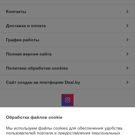
Контакты
Доставка и оплата
График работы
Полная версия сайта
Политика обработки cookies
Сайт создан на платформе Deal.by
Обработка файлов cookie
Информация для покупателя
Мы используем файлы cookies для обеспечения удобства
Юридическое лицо:
Общество с дополнительной отвественностью
пользователей портала и предоставления персональных