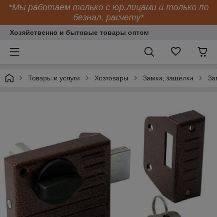
*Мы работаем только с юр.лицами и только по
безнал. расчету*
Хозяйственно и бытовые товары оптом
Товары и услуги
Хозтовары
Замки, защелки
За