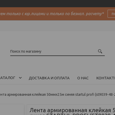
м только с юр.лицами и только по безнал. расчету*
п
АТАЛОГ
ДОСТАВКА И ОПЛАТА
О НАС
КОНТАКТ
нта армированная клейкая 50ммх25м синяя startul profi (st9039-48-
Лента армированная клейкая