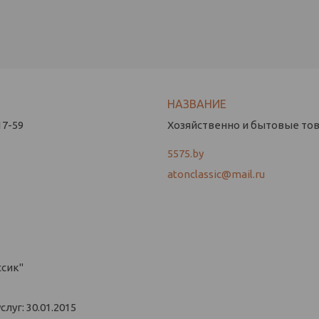
17-59
Хозяйственно и бытовые това
5575.by
atonclassic@mail.ru
ссик"
уг: 30.01.2015