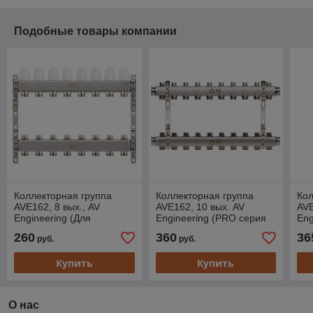
Подобные товары компании
Коллекторная группа
Коллекторная группа
Кол
AVE162, 8 вых., AV
AVE162, 10 вых. AV
AVE
Engineering (Для
Engineering (PRO серия
Eng
отопления (радиаторы))
Для отопления
ото
260
360
36
руб.
руб.
(радиаторы))
Купить
Купить
О нас