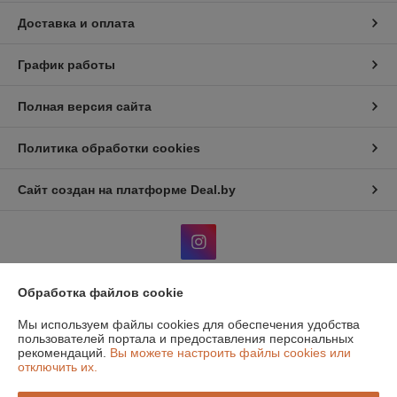
Доставка и оплата
График работы
Полная версия сайта
Политика обработки cookies
Сайт создан на платформе Deal.by
Обработка файлов cookie
Информация для покупателя
Мы используем файлы cookies для обеспечения удобства
Юридическое лицо:
Общество с дополнительной отвественностью
пользователей портала и предоставления персональных
"Атон классик"
рекомендаций.
Вы можете настроить файлы cookies или
220131, г. Минск, 1й Измайловский пер, 51, ком.1
отключить их.
Регистрационный номер ЕГР: 190516319