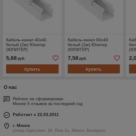
Кабель-канал 40х40
Кабель-канал 60х40
Каб
белый (2м) Юпитер
белый (2м) Юпитер
бе
(ЮПИТЕР)
(ЮПИТЕР)
(Ю
5,68
7,58
2,
руб.
руб.
Купить
Купить
О нас
Рейтинг не сформирован
Менее 5 отзывов за последний год
Работает с 22.03.2011
г. Минск
улица Одесская, 16, Пом.1н, Минск, Беларусь