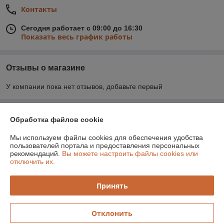
Контакты
Сегодня работает с 09:00 до 16:30
Показать весь график работы
Отзывы о магазине
У компании пока нет отзывов, добавьте первый
О нас
Обработка файлов cookie
Мы используем файлы cookies для обеспечения удобства
Контакты
пользователей портала и предоставления персональных
рекомендаций.
Вы можете настроить файлы cookies или
отключить их.
Доставка и оплата
Принять
График работы
Полная версия сайта
Отклонить