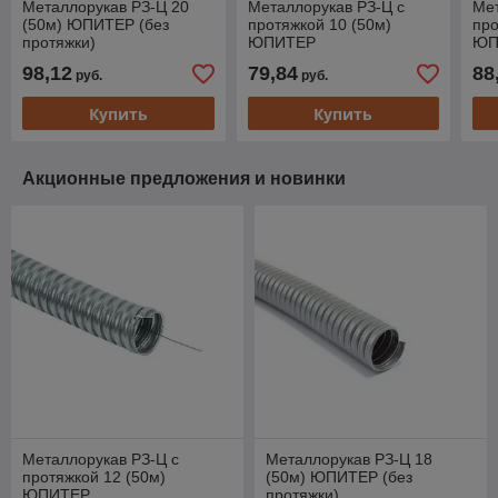
Металлорукав РЗ-Ц 20
Металлорукав РЗ-Ц с
Мет
(50м) ЮПИТЕР (без
протяжкой 10 (50м)
про
протяжки)
ЮПИТЕР
ЮП
98,12
79,84
88
руб.
руб.
Купить
Купить
Акционные предложения и новинки
Металлорукав РЗ-Ц с
Металлорукав РЗ-Ц 18
протяжкой 12 (50м)
(50м) ЮПИТЕР (без
ЮПИТЕР
протяжки)