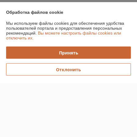
У компании пока нет отзывов, добавьте первый
Обработка файлов cookie
Мы используем файлы cookies для обеспечения удобства
О нас
пользователей портала и предоставления персональных
рекомендаций.
Вы можете настроить файлы cookies или
отключить их.
Контакты
Принять
Доставка и оплата
Отклонить
График работы
Полная версия сайта
Политика обработки cookies
Сайт создан на платформе Deal.by