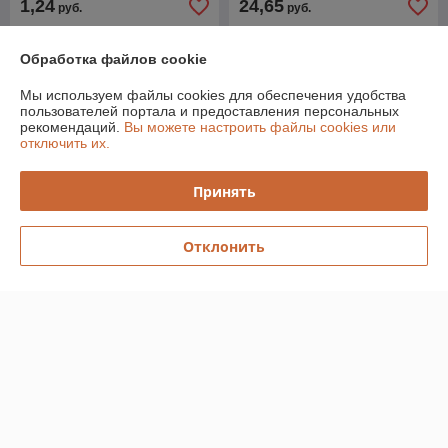
1,24
24,65
руб.
руб.
Купить
Купить
Обработка файлов cookie
Мы используем файлы cookies для обеспечения удобства
пользователей портала и предоставления персональных
рекомендаций.
Вы можете настроить файлы cookies или
отключить их.
Принять
Отклонить
Крестовина двухпл. ВК
Ревизия ВК 50 РТП (Для
110/110х45/50/50/50
внутренней канализации)
лев,прав,тыл РТП (Для
(РосТурПласт)
внутренней канализации)
В наличии
В наличии
(РосТурПласт)
28,16
5,18
руб.
руб.
Купить
Купить