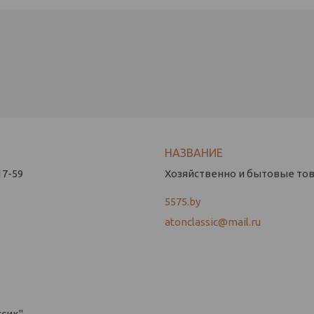
17-59
Хозяйственно и бытовые това
5575.by
atonclassic@mail.ru
ссик"