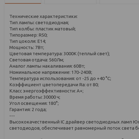
Технические характеристики:
Тип лампы: светодиодная;
Тип колбы: пластик матовый;
Типоразмер: R50;
Тип цоколя: E14;
Мощность: 7Вт;
Цветовая температура: 3000К (теплый свет);
Световая отдача: 560Лм;
Аналог лампы накаливания: 60Вт;
Номинальное напряжение: 170-240В;
Температура использования: от -25 до +40 °C;
Коэффициент цветопередачи Ra: от 80;
Класс энергоэффективности: А+;
Время работы: 30000 ч;
Угол освещения: 180°;
Гарантия: 2 года;
---
Высококачественный IC драйвер светодиодных ламп Юп
светодиодов, обеспечивает равномерный поток света бе