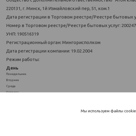
220131, г. Минск, 1й Измайловский пер, 51, ком.1
Дата регистрации в Торговом реестре/Реестре бытовых усл
Номер в Торговом реестре/Реестре бытовых услуг: 200247
УНП: 190516319
Регистрационный орган: Мингорисполком
Дата регистрации компании: 19.02.2004
Режим работы:
День
Понедельник
Вторник
Среда
Четверг
Пятница
Суббота
Воскресенье
Мы используем файлы cookie