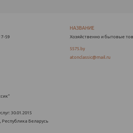
17-59
Хозяйственно и бытовые това
5575.by
atonclassic@mail.ru
ссик"
уг: 30.01.2015
, Республика Беларусь