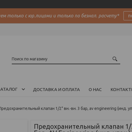
м только с юр.лицами и только по безнал. расчету*
п
АТАЛОГ
ДОСТАВКА И ОПЛАТА
О НАС
КОНТАКТ
Предохранительный клапан 1/2" вн.-вн. 3 бар, av engineering (инд. упак
Предохранительный клапан 1/2"