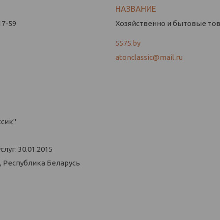
17-59
Хозяйственно и бытовые това
5575.by
atonclassic@mail.ru
ссик"
уг: 30.01.2015
, Республика Беларусь