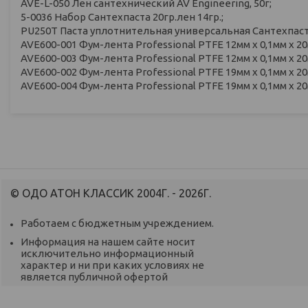
AVE-L-050 Лен сантехнический AV Engineering, 50г;
5-0036 Набор Сантехпаста 20гр.лен 14гр.;
PU250T Паста уплотнительная универсальная Сантехпаста 2
AVE600-001 Фум-лента Professional PTFE 12мм х 0,1мм х 20
AVE600-003 Фум-лента Professional PTFE 12мм х 0,1мм х 20м
AVE600-002 Фум-лента Professional PTFE 19мм х 0,1мм х 20
AVE600-004 Фум-лента Professional PTFE 19мм х 0,1мм х 20м
© ОДО АТОН КЛАССИК 2004Г. - 2026Г.
Работаем с бюджетным учреждением.
Информация на нашем сайте носит
исключительно информационный
характер и ни при каких условиях не
является публичной офертой