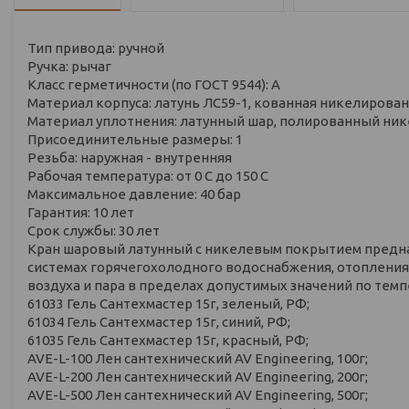
Тип привода: ручной
Ручка: рычаг
Класс герметичности (по ГОСТ 9544): А
Материал корпуса: латунь ЛС59-1, кованная никелирова
Материал уплотнения: латунный шар, полированный ни
Присоединительные размеры: 1
Резьба: наружная - внутренняя
Рабочая температура: от 0 С до 150 С
Максимальное давление: 40 бар
Гарантия: 10 лет
Срок службы: 30 лет
Кран шаровый латунный с никелевым покрытием предна
системах горячегохолодного водоснабжения, отопления,
воздуха и пара в пределах допустимых значений по тем
61033 Гель Сантехмастер 15г, зеленый, РФ;
61034 Гель Сантехмастер 15г, синий, РФ;
61035 Гель Сантехмастер 15г, красный, РФ;
AVE-L-100 Лен сантехнический AV Engineering, 100г;
AVE-L-200 Лен сантехнический AV Engineering, 200г;
AVE-L-500 Лен сантехнический AV Engineering, 500г;