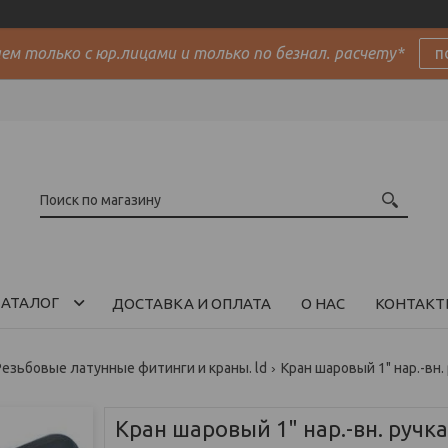
м только с юр.лицами и только по безнал. расчету*
п
АТАЛОГ
ДОСТАВКА И ОПЛАТА
О НАС
КОНТАКТ
Резьбовые латунные фитинги и краны. ld
Кран шаровый 1" нар.-вн. 
Кран шаровый 1" нар.-вн. ручка