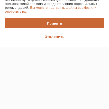
О нас
пользователей портала и предоставления персональных
рекомендаций.
Вы можете настроить файлы cookies или
отключить их.
Контакты
Принять
Доставка и оплата
Отклонить
График работы
Полная версия сайта
Политика обработки cookies
Сайт создан на платформе Deal.by
Информация для покупателя