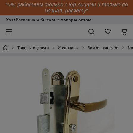
*Мы работаем только с юр.лицами и только по
безнал. расчету*
Хозяйственно и бытовые товары оптом
Товары и услуги
Хозтовары
Замки, защелки
За