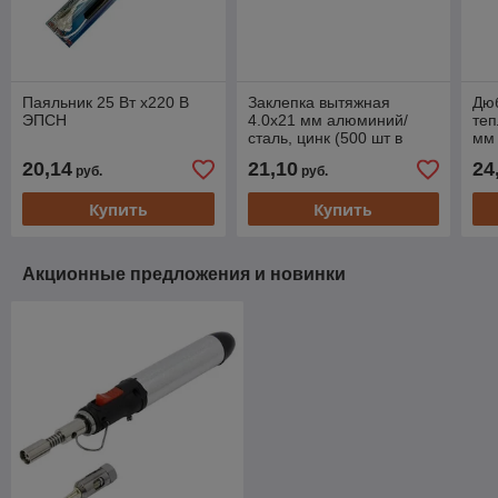
Паяльник 25 Вт х220 В
Заклепка вытяжная
Дю
ЭПСН
4.0х21 мм алюминий/
теп
сталь, цинк (500 шт в
мм 
карт. уп.) STARFIX
(30
20,14
21,10
24
руб.
руб.
ST
Купить
Купить
Акционные предложения и новинки