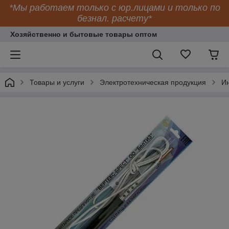
*Мы работаем только с юр.лицами и только по
безнал. расчету*
Хозяйственно и бытовые товары оптом
Товары и услуги
Электротехническая продукция
Ин