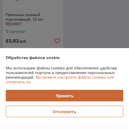
Паяльник газовый
портативный, 15 мл
REXANT
В наличии
63,83
руб.
Купить
Обработка файлов cookie
Мы используем файлы cookies для обеспечения удобства
О нас
пользователей портала и предоставления персональных
рекомендаций.
Вы можете настроить файлы cookies или
Рейтинг не сформирован
отключить их.
Менее 5 отзывов за последний год
Принять
Работает с 22.03.2011
г. Минск
улица Одесская, 16, Пом.1н, Минск, Беларусь
Отклонить
Контакты