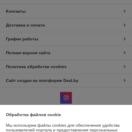
Контакты
Доставка и оплата
График работы
Полная версия сайта
Политика обработки cookies
Сайт создан на платформе Deal.by
Обработка файлов cookie
Информация для покупателя
Мы используем файлы cookies для обеспечения удобства
Юридическое лицо:
Общество с дополнительной отвественностью
пользователей портала и предоставления персональных