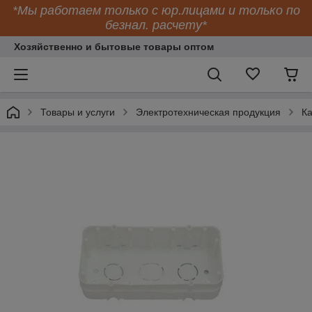
*Мы работаем только с юр.лицами и только по
безнал. расчету*
Хозяйственно и бытовые товары оптом
Товары и услуги
Электротехническая продукция
К