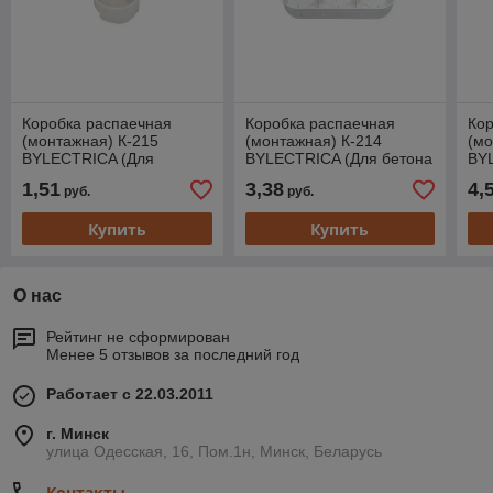
Коробка распаечная
Коробка распаечная
Кор
(монтажная) К-215
(монтажная) К-214
(мо
BYLECTRICA (Для
BYLECTRICA (Для бетона
BY
гипсокартона. 70х41,5
и
и к
1,51
3,38
4,
руб.
руб.
мм)
кирпича.Трехместная.212х70х42
Че
мм)
292
Купить
Купить
О нас
Рейтинг не сформирован
Менее 5 отзывов за последний год
Работает с 22.03.2011
г. Минск
улица Одесская, 16, Пом.1н, Минск, Беларусь
Контакты