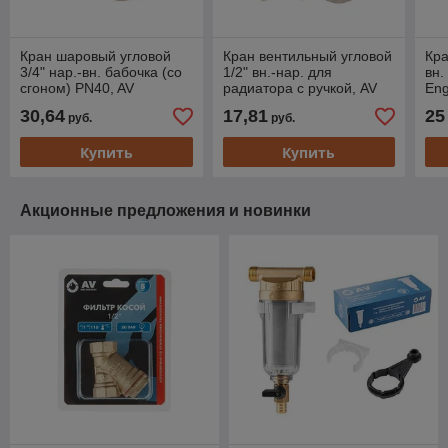
Кран шаровый угловой
Кран вентильный угловой
Кра
3/4" нар.-вн. бабочка (со
1/2" вн.-нар. для
вн.
сгоном) PN40, AV
радиатора с ручкой, AV
Eng
Engineering (Латунь,
Engineering (Латунь,
мак
30,64
17,81
25
руб.
руб.
макс. 40 бар, макс. 110
макс. 16 бар, макс.
°С)
Купить
Купить
Акционные предложения и новинки