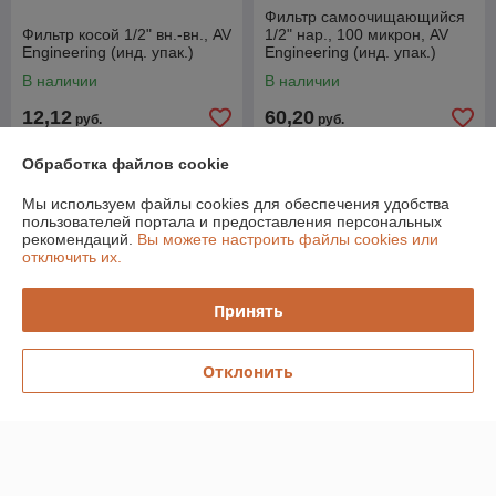
Фильтр самоочищающийся
Фильтр косой 1/2" вн.-вн., AV
1/2" нар., 100 микрон, AV
Engineering (инд. упак.)
Engineering (инд. упак.)
(промывной латунный)
В наличии
В наличии
12,12
60,20
руб.
руб.
Купить
Купить
Обработка файлов cookie
Мы используем файлы cookies для обеспечения удобства
пользователей портала и предоставления персональных
рекомендаций.
Вы можете настроить файлы cookies или
отключить их.
Принять
Отклонить
Фильтр самоочищающийся
1" нар. или 3/4"вн., 100
микрон, AV Engineering