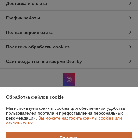
Доставка и оплата
График работы
Полная версия сайта
Политика обработки cookies
Сайт создан на платформе Deal.by
Обработка файлов cookie
Информация для покупателя
Мы используем файлы cookies для обеспечения удобства
Юридическое лицо:
Общество с дополнительной отвественностью
пользователей портала и предоставления персональных
"Атон классик"
рекомендаций.
Вы можете настроить файлы cookies или
220131, г. Минск, 1й Измайловский пер, 51, ком.1
отключить их.
Регистрационный номер ЕГР: 190516319
Принять