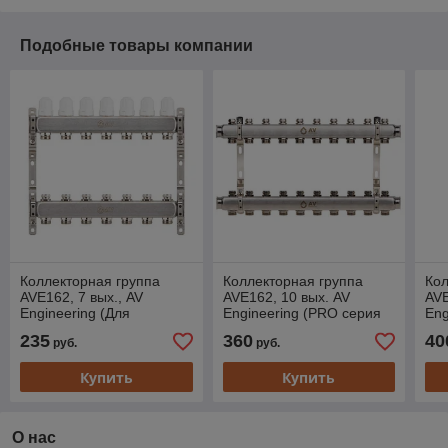
Подобные товары компании
Коллекторная группа
Коллекторная группа
Кол
AVE162, 7 вых., AV
AVE162, 10 вых. AV
AVE
Engineering (Для
Engineering (PRO серия
Eng
отопления (радиаторы))
Для отопления
Дл
235
360
40
руб.
руб.
(радиаторы))
(ра
Купить
Купить
О нас