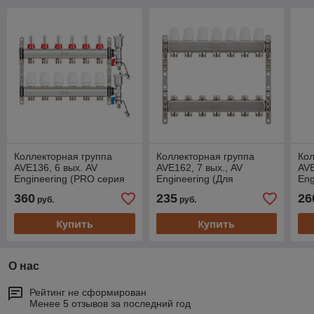
Коллекторная группа
Коллекторная группа
Кол
AVE136, 6 вых. AV
AVE162, 7 вых., AV
AVE
Engineering (PRO серия
Engineering (Для
Eng
Для теплого пола и
отопления (радиаторы))
ото
360
235
26
руб.
руб.
водоснабжения)
Купить
Купить
О нас
Рейтинг не сформирован
Менее 5 отзывов за последний год