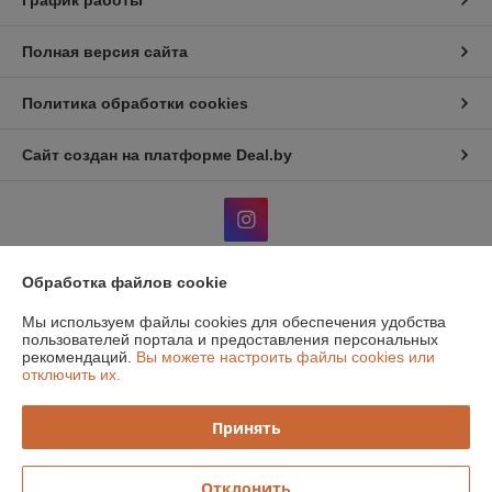
График работы
Полная версия сайта
Политика обработки cookies
Сайт создан на платформе Deal.by
Обработка файлов cookie
Информация для покупателя
Мы используем файлы cookies для обеспечения удобства
Юридическое лицо:
Общество с дополнительной отвественностью
пользователей портала и предоставления персональных
"Атон классик"
рекомендаций.
Вы можете настроить файлы cookies или
220131, г. Минск, 1й Измайловский пер, 51, ком.1
отключить их.
Регистрационный номер ЕГР: 190516319
Принять
УНП: 190516319
Регистрационный орган: Мингорисполком
Отклонить