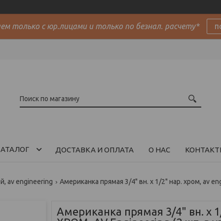
м только с юр.лицами и только по безнал. расчету*
п
АТАЛОГ
ДОСТАВКА И ОПЛАТА
О НАС
КОНТАКТ
 av engineering
Американка прямая 3/4" вн. х 1/2" нар. хром, av en
Американка прямая 3/4" вн. х 1