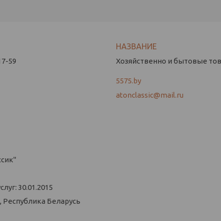
17-59
Хозяйственно и бытовые това
5575.by
atonclassic@mail.ru
ссик"
уг: 30.01.2015
, Республика Беларусь