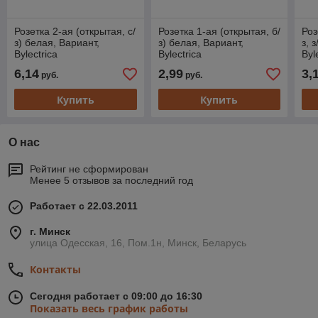
Розетка 2-ая (открытая, с/
Розетка 1-ая (открытая, б/
Роз
з) белая, Вариант,
з) белая, Вариант,
з, 
Bylectrica
Bylectrica
Byl
6,14
2,99
3,
руб.
руб.
Купить
Купить
О нас
Рейтинг не сформирован
Менее 5 отзывов за последний год
Работает с 22.03.2011
г. Минск
улица Одесская, 16, Пом.1н, Минск, Беларусь
Контакты
Сегодня работает с 09:00 до 16:30
Показать весь график работы