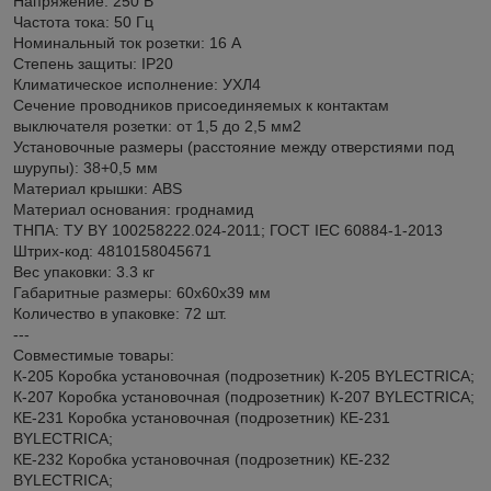
Напряжение: 250 В
Частота тока: 50 Гц
Номинальный ток розетки: 16 А
Степень защиты: IP20
Климатическое исполнение: УХЛ4
Сечение проводников присоединяемых к контактам
выключателя розетки: от 1,5 до 2,5 мм2
Установочные размеры (расстояние между отверстиями под
шурупы): 38+0,5 мм
Материал крышки: ABS
Материал основания: гроднамид
ТНПА: ТУ BY 100258222.024-2011; ГОСТ IEC 60884-1-2013
Штрих-код: 4810158045671
Вес упаковки: 3.3 кг
Габаритные размеры: 60х60х39 мм
Количество в упаковке: 72 шт.
---
Совместимые товары:
К-205 Коробка установочная (подрозетник) К-205 BYLECTRICA;
К-207 Коробка установочная (подрозетник) К-207 BYLECTRICA;
КЕ-231 Коробка установочная (подрозетник) КЕ-231
BYLECTRICA;
КЕ-232 Коробка установочная (подрозетник) КЕ-232
BYLECTRICA;