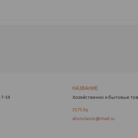
17-59
Хозяйственно и бытовые това
5575.by
atonclassic@mail.ru