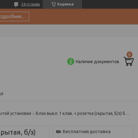
24 отзыва
Корзина
одробнее...
Наличие документов
Ы
ытой установки
Блок выкл. 1 клав. + розетка (скрытая, б/з) бежевый, стиль, bylectrica
крытая, б/з)
Бесплатная доставка