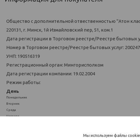
Общество с дополнительной отвественностью "Атон кла
220131, г. Минск, 1й Измайловский пер, 51, ком.1
Дата регистрации в Торговом реестре/Реестре бытовых усл
Номер в Торговом реестре/Реестре бытовых услуг: 200247
УНП: 190516319
Регистрационный орган: Мингорисполком
Дата регистрации компании: 19.02.2004
Режим работы:
День
Понедельник
Вторник
Среда
Четверг
Пятница
Суббота
Воскресенье
Мы используем файлы cookie