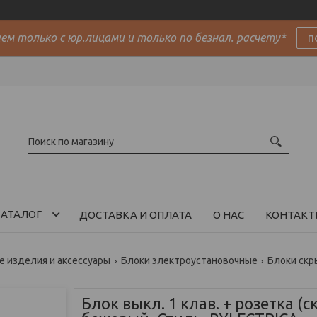
м только с юр.лицами и только по безнал. расчету*
п
АТАЛОГ
ДОСТАВКА И ОПЛАТА
О НАС
КОНТАКТ
 изделия и аксессуары
Блоки электроустановочные
Блоки скр
Блок выкл. 1 клав. + розетка (с