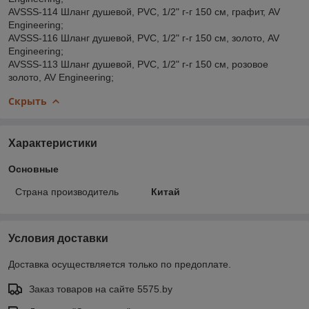
AVSSS-114 Шланг душевой, PVC, 1/2" г-г 150 см, графит, AV
Engineering;
AVSSS-116 Шланг душевой, PVC, 1/2" г-г 150 см, золото, AV
Engineering;
AVSSS-113 Шланг душевой, PVC, 1/2" г-г 150 см, розовое
золото, AV Engineering;
Скрыть
Характеристики
Основные
Страна производитель
Китай
Условия доставки
Доставка осуществляется только по предоплате.
Заказ товаров на сайте 5575.by