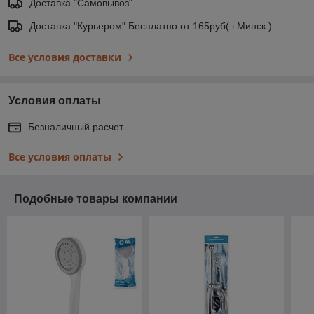
Доставка "Самовывоз"
Доставка "Курьером" Бесплатно от 165руб( г.Минск:)
Все условия доставки
Условия оплаты
Безналичный расчет
Все условия оплаты
Подобные товары компании