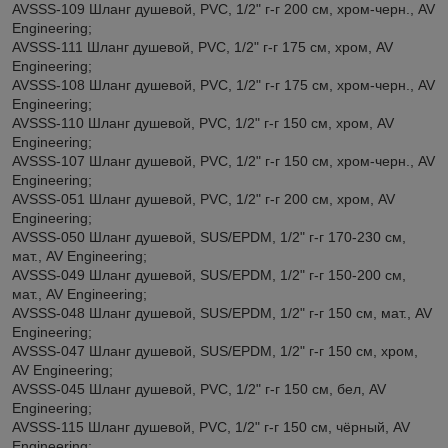
AVSSS-109 Шланг душевой, PVC, 1/2" г-г 200 см, хром-черн., AV
Engineering;
AVSSS-111 Шланг душевой, PVC, 1/2" г-г 175 см, хром, AV
Engineering;
AVSSS-108 Шланг душевой, PVC, 1/2" г-г 175 см, хром-черн., AV
Engineering;
AVSSS-110 Шланг душевой, PVC, 1/2" г-г 150 см, хром, AV
Engineering;
AVSSS-107 Шланг душевой, PVC, 1/2" г-г 150 см, хром-черн., AV
Engineering;
AVSSS-051 Шланг душевой, PVC, 1/2" г-г 200 см, хром, AV
Engineering;
AVSSS-050 Шланг душевой, SUS/EPDM, 1/2" г-г 170-230 см,
мат., AV Engineering;
AVSSS-049 Шланг душевой, SUS/EPDM, 1/2" г-г 150-200 см,
мат., AV Engineering;
AVSSS-048 Шланг душевой, SUS/EPDM, 1/2" г-г 150 см, мат., AV
Engineering;
AVSSS-047 Шланг душевой, SUS/EPDM, 1/2" г-г 150 см, хром,
AV Engineering;
AVSSS-045 Шланг душевой, PVC, 1/2" г-г 150 см, бел, AV
Engineering;
AVSSS-115 Шланг душевой, PVC, 1/2" г-г 150 см, чёрный, AV
Engineering;