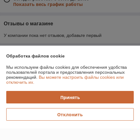
Показать весь график работы
Отзывы о магазине
У компании пока нет отзывов, добавьте первый
О нас
Обработка файлов cookie
Мы используем файлы cookies для обеспечения удобства
Контакты
пользователей портала и предоставления персональных
рекомендаций.
Вы можете настроить файлы cookies или
отключить их.
Доставка и оплата
Принять
График работы
Полная версия сайта
Отклонить
Политика обработки cookies