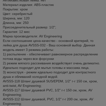
Антиизвестковая лейка: нет
Материал изделия: ABS-пластик
Покрытие: хром
Цвет: серебристый
Ширина, мм: 120
Длинна, мм: 250
Присоеденительный размер: 1/2";
Гарантия: 12 мес
Марка производителя: AV Engineering
Если соотношение цена-качество - основной критерий, то
лейка для душа AVSSS-032 - Ваш основной выбор. Данная
модель имеет 3 режима работы:
1) распыление - обеспечивает равномерное распределение
потока воды через все форсунки
2) режим мягкого рассеивания воздействует очень деликатно.
Идеально подходит для мытья головы и массажа лица.
3) моноструя - режим идеально подходит для контрастного
душа и обливаний холодной водой.
AVSSS-118 Шланг душевой SUS/EPDM, 1/2" г-г 150 см, хром,
anti-twist, AV Engineering;
AVSSS-117 Шланг душевой PVC, 1/2" г-г 150 см, хром, AV
Engineering;
AVSSS-112 Шланг душевой, PVC, 1/2" г-г 200 см, хром, AV
Engineering;