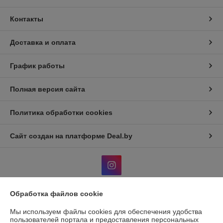
Контакты
Доставка и оплата
График работы
Полная версия сайта
Политика обработки cookies
Сайт создан на платформе Deal.by
Обработка файлов cookie
Информация для покупателя
Мы используем файлы cookies для обеспечения удобства
Юридическое лицо:
Общество с дополнительной отвественностью
пользователей портала и предоставления персональных