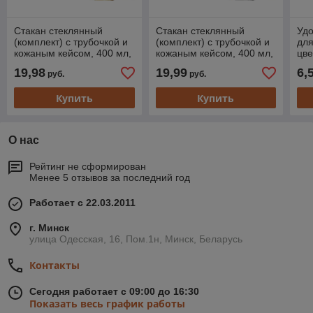
Стакан стеклянный
Стакан стеклянный
Уд
(комплект) с трубочкой и
(комплект) с трубочкой и
для
кожаным кейсом, 400 мл,
кожаным кейсом, 400 мл,
цве
Amber, PERFECTO LINEA
Clear, PERFECTO LINEA
(ко
19,98
19,99
6,
руб.
руб.
Купить
Купить
О нас
Рейтинг не сформирован
Менее 5 отзывов за последний год
Работает с 22.03.2011
г. Минск
улица Одесская, 16, Пом.1н, Минск, Беларусь
Контакты
Сегодня работает с 09:00 до 16:30
Показать весь график работы