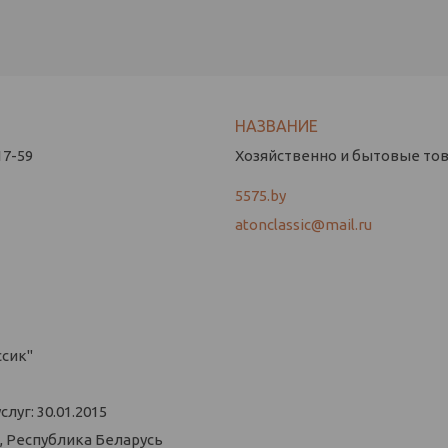
17-59
Хозяйственно и бытовые това
5575.by
atonclassic@mail.ru
ссик"
уг: 30.01.2015
, Республика Беларусь