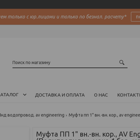
м только с юр.лицами и только по безнал. расчету*
п
АТАЛОГ
ДОСТАВКА И ОПЛАТА
О НАС
КОНТАКТ
Пнд водопровод. av engineering
Муфта пп 1" вн.-вн. кор., av enginee
Муфта ПП 1" вн.-вн. кор., AV En