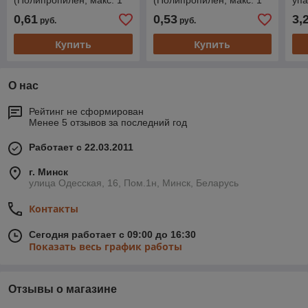
(Полипропилен, макс. 1
(Полипропилен, макс. 1
упа
бар, макс. 40 °С, для 5
бар, макс. 40 °С, для 5
бар
0,61
0,53
3,
руб.
руб.
к.с.)
к.с.)
Купить
Купить
О нас
Рейтинг не сформирован
Менее 5 отзывов за последний год
Работает с 22.03.2011
г. Минск
улица Одесская, 16, Пом.1н, Минск, Беларусь
Контакты
Сегодня работает с 09:00 до 16:30
Показать весь график работы
Отзывы о магазине