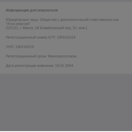
Информация для покупателя
Юридическое лицо:
Общество с дополнительной отвественностью
"Атон классик"
220131, г. Минск, 1й Измайловский пер, 51, ком.1
Регистрационный номер ЕГР: 190516319
УНП: 190516319
Регистрационный орган: Мингорисполком
Дата регистрации компании: 19.02.2004