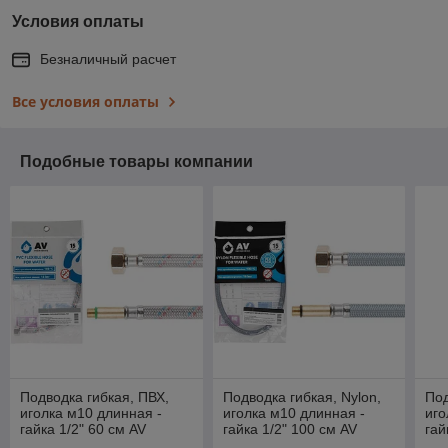
Условия оплаты
Безналичный расчет
Все условия оплаты
Подобные товары компании
Подводка гибкая, ПВХ,
Подводка гибкая, Nylon,
Под
иголка м10 длинная -
иголка м10 длинная -
иго
гайка 1/2" 60 см AV
гайка 1/2" 100 см AV
гай
Engineering (10 Bar, 75°С,
Engineering (10 Bar, 75°С,
Eng