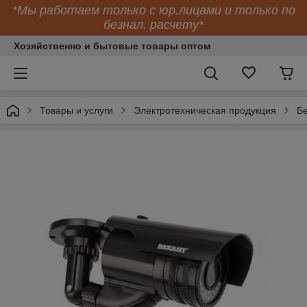
*Мы работаем только с юр.лицами и только по
безнал. расчету*
Хозяйственно и бытовые товары оптом
Товары и услуги
Электротехническая продукция
Бе