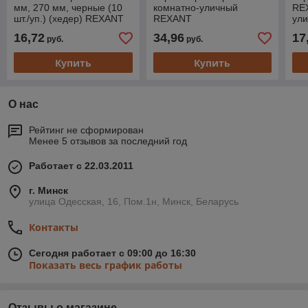
мм, 270 мм, черные (10
комнатно-уличный
RE
шт./уп.) (хедер) REXANT
REXANT
ули
16,72
34,96
17
руб.
руб.
Купить
Купить
О нас
Рейтинг не сформирован
Менее 5 отзывов за последний год
Работает с 22.03.2011
г. Минск
улица Одесская, 16, Пом.1н, Минск, Беларусь
Контакты
Сегодня работает с 09:00 до 16:30
Показать весь график работы
Отзывы о магазине