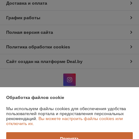
Доставка и оплата
График работы
Полная версия сайта
Политика обработки cookies
Сайт создан на платформе Deal.by
Обработка файлов cookie
Информация для покупателя
Мы используем файлы cookies для обеспечения удобства
Юридическое лицо:
Общество с дополнительной отвественностью
пользователей портала и предоставления персональных
"Атон классик"
рекомендаций.
Вы можете настроить файлы cookies или
220131, г. Минск, 1й Измайловский пер, 51, ком.1
отключить их.
Регистрационный номер ЕГР: 190516319
Принять