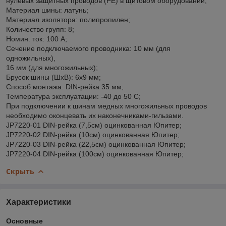
нулевых защитных проводов (РЕ) в щитовом оборудовании;
Материал шины: латунь;
Материал изолятора: полипропилен;
Количество групп: 8;
Номин. ток: 100 А;
Сечение подключаемого проводника: 10 мм (для
одножильных),
16 мм (для многожильных);
Брусок шины (ШхВ): 6х9 мм;
Способ монтажа: DIN-рейка 35 мм;
Температура эксплуатации: -40 до 50 С;
При подключении к шинам медных многожильных проводов
необходимо оконцевать их наконечниками-гильзами.
JP7220-01 DIN-рейка (7,5см) оцинкованная Юпитер;
JP7220-02 DIN-рейка (10см) оцинкованная Юпитер;
JP7220-03 DIN-рейка (22,5см) оцинкованная Юпитер;
JP7220-04 DIN-рейка (100см) оцинкованная Юпитер;
Скрыть
Характеристики
Основные