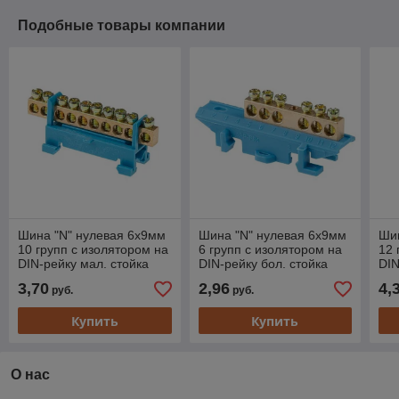
Подобные товары компании
Шина "N" нулевая 6х9мм
Шина "N" нулевая 6х9мм
Шин
10 групп с изолятором на
6 групп c изолятором на
12 
DIN-рейку мал. стойка
DIN-рейку бол. стойка
DIN
Юпитер (ЮПИТЕР)
Юпитер (ЮПИТЕР)
Юп
3,70
2,96
4,
руб.
руб.
Купить
Купить
О нас