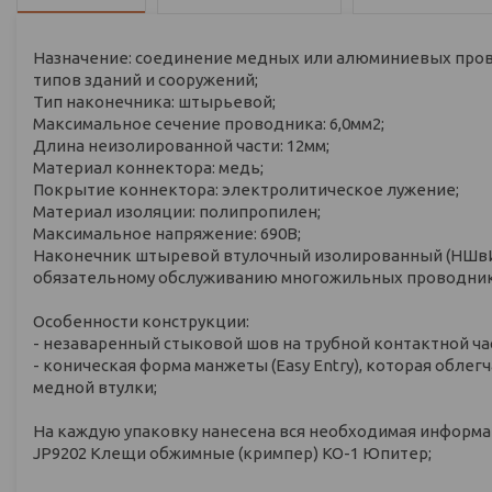
Назначение: соединение медных или алюминиевых про
типов зданий и сооружений;
Тип наконечника: штырьевой;
Максимальное сечение проводника: 6,0мм2;
Длина неизолированной части: 12мм;
Материал коннектора: медь;
Покрытие коннектора: электролитическое лужение;
Материал изоляции: полипропилен;
Максимальное напряжение: 690В;
Наконечник штыревой втулочный изолированный (НШвИ
обязательному обслуживанию многожильных проводник
Особенности конструкции:
- незаваренный стыковой шов на трубной контактной ча
- коническая форма манжеты (Easy Entry), которая обл
медной втулки;
На каждую упаковку нанесена вся необходимая информац
JP9202 Клещи обжимные (кримпер) КО-1 Юпитер;