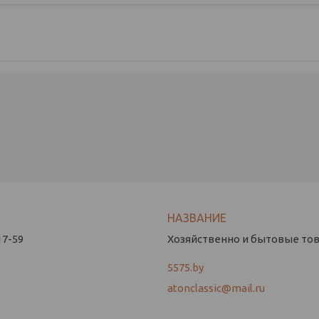
17-59
Хозяйственно и бытовые това
5575.by
atonclassic@mail.ru