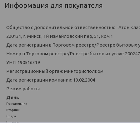
Информация для покупателя
Общество с дополнительной отвественностью "Атон кла
220131, г. Минск, 1й Измайловский пер, 51, ком.1
Дата регистрации в Торговом реестре/Реестре бытовых усл
Номер в Торговом реестре/Реестре бытовых услуг: 200247
УНП: 190516319
Регистрационный орган: Мингорисполком
Дата регистрации компании: 19.02.2004
Режим работы:
День
Понедельник
Вторник
Среда
Четверг
Пятница
Суббота