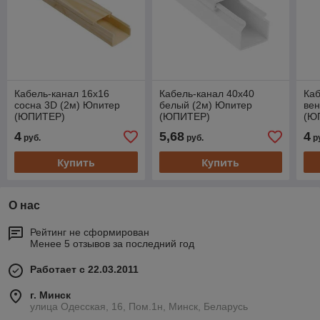
Кабель-канал 16х16
Кабель-канал 40х40
Каб
сосна 3D (2м) Юпитер
белый (2м) Юпитер
вен
(ЮПИТЕР)
(ЮПИТЕР)
(Ю
4
5,68
4
руб.
руб.
р
Купить
Купить
О нас
Рейтинг не сформирован
Менее 5 отзывов за последний год
Работает с 22.03.2011
г. Минск
улица Одесская, 16, Пом.1н, Минск, Беларусь