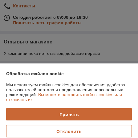
Контакты
Сегодня работает с 09:00 до 16:30
Показать весь график работы
Отзывы о магазине
У компании пока нет отзывов, добавьте первый
О нас
Обработка файлов cookie
Мы используем файлы cookies для обеспечения удобства
Контакты
пользователей портала и предоставления персональных
рекомендаций.
Вы можете настроить файлы cookies или
отключить их.
Доставка и оплата
Принять
График работы
Полная версия сайта
Отклонить