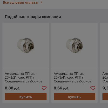
Все условия оплаты
Подобные товары компании
Американка ПП вн.
Американка ПП вн.
Аме
20х1/2", сер. РТП (
20х3/4", сер. РТП (
20х
Соединение разборное
Соединение разборное
Со
внутренняя резьба
внутренняя резьба
вну
8,88
8,66
9,
руб.
руб.
полипропиленовое)
полипропиленовое)
по
(РосТурПласт)
(РосТурПласт)
(Ро
Купить
Купить