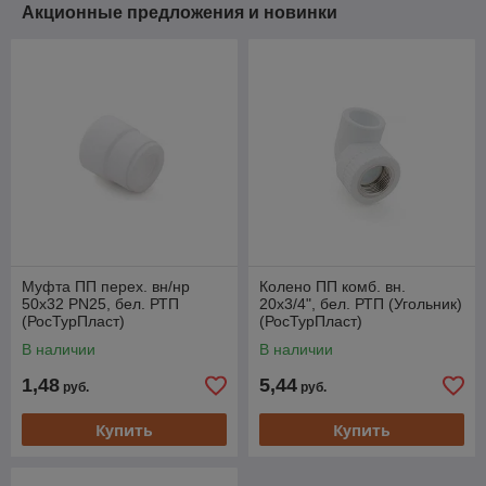
Акционные предложения и новинки
Муфта ПП перех. вн/нр
Колено ПП комб. вн.
50х32 PN25, бел. РТП
20х3/4", бел. РТП (Угольник)
(РосТурПласт)
(РосТурПласт)
В наличии
В наличии
1,48
5,44
руб.
руб.
Купить
Купить