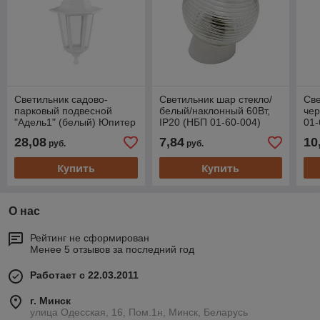
Светильник садово-
Светильник шар стекло/
Све
парковый подвесной
белый/наклонный 60Вт,
чер
"Адель1" (белый) Юпитер
IP20 (НБП 01-60-004)
01-
(НСУ 04-60-001)
Юпитер (ЮПИТЕР)
(Ю
28,08
7,84
10
руб.
руб.
(ЮПИТЕР)
Купить
Купить
О нас
Рейтинг не сформирован
Менее 5 отзывов за последний год
Работает с 22.03.2011
г. Минск
улица Одесская, 16, Пом.1н, Минск, Беларусь