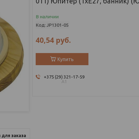
011) Юпитер (1хЕ27, банник) 
В наличии
Код:
JP1301-05
40,54
руб.
Купить
+375 (29) 321-17-59
А1
 для заказа