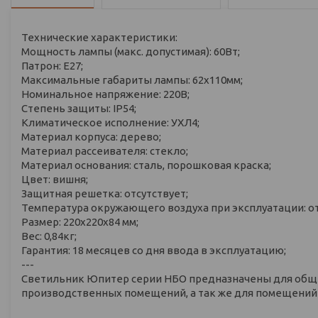
Технические характеристики:
Мощность лампы (макс. допустимая): 60Вт;
Патрон: Е27;
Максимальные габариты лампы: 62х110мм;
Номинальное напряжение: 220В;
Степень защиты: IP54;
Климатическое исполнение: УХЛ4;
Материал корпуса: дерево;
Материал рассеивателя: стекло;
Материал основания: сталь, порошковая краска;
Цвет: вишня;
Защитная решетка: отсутствует;
Температура окружающего воздуха при эксплуатации: от 
Размер: 220х220х84 мм;
Вес: 0,84кг;
Гарантия: 18 месяцев со дня ввода в эксплуатацию;
---
Светильник Юпитер серии НБО предназначены для общ
производственных помещений, а так же для помещений с