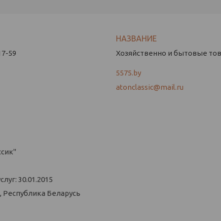
17-59
Хозяйственно и бытовые това
5575.by
atonclassic@mail.ru
ссик"
уг: 30.01.2015
, Республика Беларусь