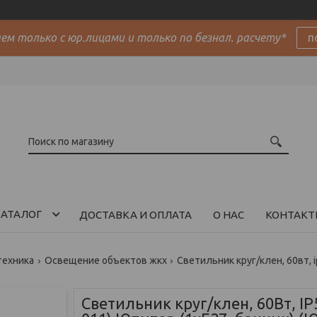
м только с юр.лицами и только по безнал. расчету*
п
АТАЛОГ
ДОСТАВКА И ОПЛАТА
О НАС
КОНТАКТ
техника
Освещение объектов жкх
Светильник круг/клен, 60вт, i
Светильник круг/клен, 60Вт, IP