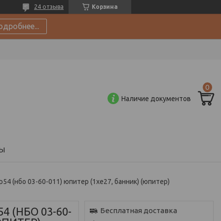
24 отзыва
Корзина
одробнее...
Наличие документов
Ы
p54 (нбо 03-60-011) юпитер (1хе27, банник) (юпитер)
54 (НБО 03-60-
Бесплатная доставка