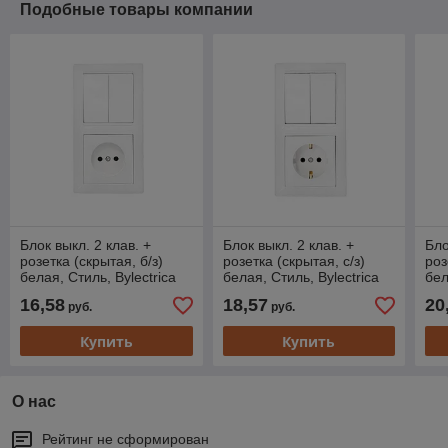
Подобные товары компании
Блок выкл. 2 клав. +
Блок выкл. 2 клав. +
Бло
розетка (скрытая, б/з)
розетка (скрытая, с/з)
роз
белая, Стиль, Bylectrica
белая, Стиль, Bylectrica
бел
16,58
18,57
20
руб.
руб.
Купить
Купить
О нас
Рейтинг не сформирован