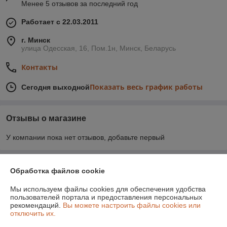
Менее 5 отзывов за последний год
Работает с 22.03.2011
г. Минск
улица Одесская, 16, Пом.1н, Минск, Беларусь
Контакты
Показать весь график работы
Сегодня выходной
Отзывы о магазине
У компании пока нет отзывов, добавьте первый
О нас
Обработка файлов cookie
Мы используем файлы cookies для обеспечения удобства
Контакты
пользователей портала и предоставления персональных
рекомендаций.
Вы можете настроить файлы cookies или
отключить их.
Доставка и оплата