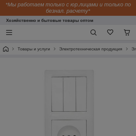
*Мы работаем только с юр.лицами и только по
безнал. расчету*
Хозяйственно и бытовые товары оптом
Товары и услуги
Электротехническая продукция
Эл