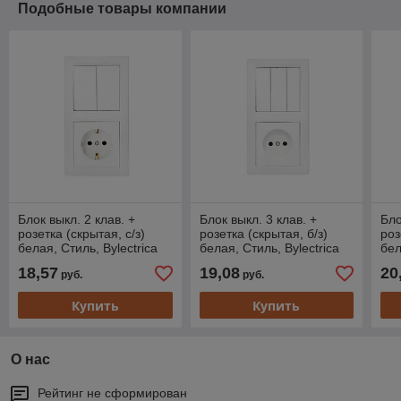
Подобные товары компании
Блок выкл. 2 клав. +
Блок выкл. 3 клав. +
Бло
розетка (скрытая, с/з)
розетка (скрытая, б/з)
роз
белая, Стиль, Bylectrica
белая, Стиль, Bylectrica
бел
18,57
19,08
20
руб.
руб.
Купить
Купить
О нас
Рейтинг не сформирован