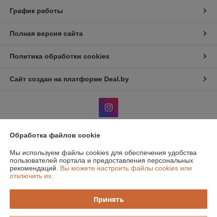
График работы
Полная версия сайта
Политика обработки cookies
Сайт создан на платформе Deal.by
Обработка файлов cookie
Информация для покупателя
Мы используем файлы cookies для обеспечения удобства
Юридическое лицо:
Общество с дополнительной отвественностью
пользователей портала и предоставления персональных
"Атон классик"
рекомендаций.
Вы можете настроить файлы cookies или
220131, г. Минск, 1й Измайловский пер, 51, ком.1
отключить их.
Регистрационный номер ЕГР: 190516319
Принять
УНП: 190516319