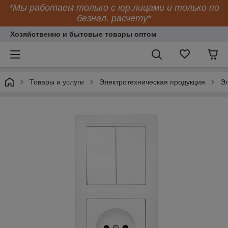
*Мы работаем только с юр.лицами и только по
безнал. расчету*
Хозяйственно и бытовые товары оптом
Товары и услуги
Электротехническая продукция
Эл