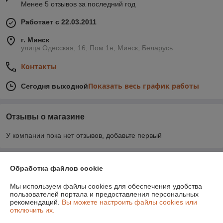
Менее 5 отзывов за последний год
Работает с 22.03.2011
г. Минск
улица Одесская, 16, Пом.1н, Минск, Беларусь
Контакты
Показать весь график работы
Сегодня выходной
Отзывы о магазине
У компании пока нет отзывов, добавьте первый
О нас
Обработка файлов cookie
Мы используем файлы cookies для обеспечения удобства
Контакты
пользователей портала и предоставления персональных
рекомендаций.
Вы можете настроить файлы cookies или
отключить их.
Доставка и оплата