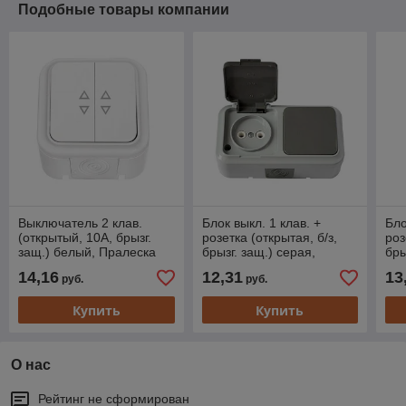
Подобные товары компании
Выключатель 2 клав.
Блок выкл. 1 клав. +
Бло
(открытый, 10А, брызг.
розетка (открытая, б/з,
роз
защ.) белый, Пралеска
брызг. защ.) серая,
бры
Аква, BYLECTRICA (IP54
Пралеска Аква, Bylectrica
Пра
14,16
12,31
13
руб.
руб.
пылебрызгозащищенные)
(IP54
(IP
Купить
Купить
О нас
Рейтинг не сформирован