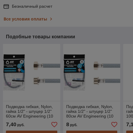
Безналичный расчет
Все условия оплаты
Подобные товары компании
Подводка гибкая, Nylon,
Подводка гибкая, Nylon,
Под
гайка 1/2" - штуцер 1/2"
гайка 1/2" - штуцер 1/2"
гай
60см AV Engineering (10
80см AV Engineering (10
100
Bar, 75°С, в пакете)
Bar, 75°С, в пакете)
Bar
7,40
8
7,
руб.
руб.