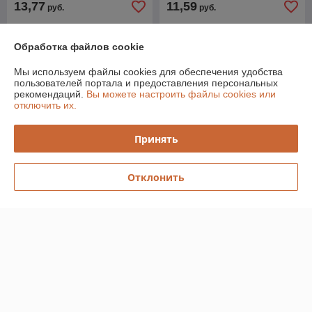
13,77
11,59
руб.
руб.
Купить
Купить
Обработка файлов cookie
Мы используем файлы cookies для обеспечения удобства
О нас
пользователей портала и предоставления персональных
рекомендаций.
Вы можете настроить файлы cookies или
Рейтинг не сформирован
отключить их.
Менее 5 отзывов за последний год
Принять
Работает с 22.03.2011
г. Минск
улица Одесская, 16, Пом.1н, Минск, Беларусь
Отклонить
Контакты
Сегодня работает с 09:00 до 16:30
Показать весь график работы
Отзывы о магазине
У компании пока нет отзывов, добавьте первый