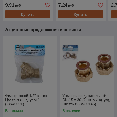
9,91
7,24
2,
руб.
руб.
Купить
Купить
Акционные предложения и новинки
Фильтр косой 1/2" вн.-вн.,
Узел присоединительный
Цветлит (инд. упак.)
DN-15 х 36 (2 шт. в инд. уп),
(ZW40001)
Цветлит (ZW50145)
В наличии
В наличии