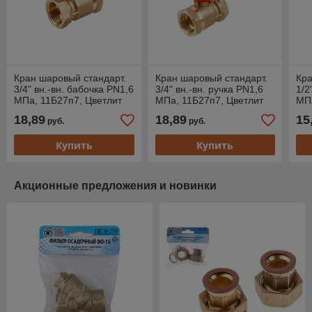
Кран шаровый стандарт.
Кран шаровый стандарт.
Кра
3/4" вн.-вн. бабочка PN1,6
3/4" вн.-вн. ручка PN1,6
1/2
МПа, 11Б27п7, Цветлит
МПа, 11Б27п7, Цветлит
МПа
(ЦРБ0078)
(ЦРБ0080)
(Ц
18,89
18,89
15
руб.
руб.
Купить
Купить
Акционные предложения и новинки