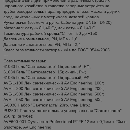
предназначены для применения в различных отраслях
народного хозяйства в качестве запорных устройств на
трубопроводах воды, пара, природного газа, масла и других
сред, нейтральных к материалам деталей кранов.
Ручка-рычаг (возможна ручка-бабочка для DN15 - DN20)
Материал: латунь ЛЦ 40 Сд или латунь ЛЦ 40 С
Температура рабочей среды,°С - от - 50 до +150
Давление номинальное, PN, МПа - 1,6
Давление испытательное, PN, МПа - 2,4
Класс герметичности затвора - <А> по ГОСТ 9544-2005
---
Совместимые товары:
61033 Гель "Сантехмастер" 15г, зеленый, РФ;
61034 Гель "Сантехмастер" 15г, синий, РФ;
61035 Гель "Сантехмастер" 15г, красный, РФ;
AVE-L-100 Лен сантехнический AV Engineering, 100г;
AVE-L-200 Лен сантехнический AV Engineering, 200г;
AVE-L-500 Лен сантехнический AV Engineering, 500г;
AVE-L-050 Лен сантехнический AV Engineering, 50г;
5-0036 Набор "Сантехпаста" 20гр.+лен 14гр.;
PU250T Паста уплотнительная универсальная "Сантехпаста"
250 гр. (в тубе);
AVE600-001 Фум-лента Professional PTFE 12мм х 0,1мм х 20м в
блистере, AV Engineering;