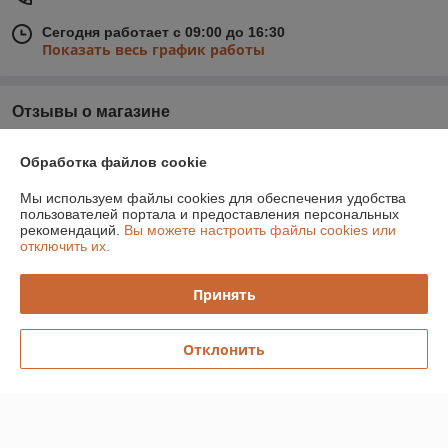
Сегодня работает с 09:00 до 16:30
Показать весь график работы
Отзывы о магазине
У компании пока нет отзывов, добавьте первый
Обработка файлов cookie
Мы используем файлы cookies для обеспечения удобства
О нас
пользователей портала и предоставления персональных
рекомендаций.
Вы можете настроить файлы cookies или
отключить их.
Контакты
Принять
Доставка и оплата
Отклонить
График работы
Полная версия сайта
Политика обработки cookies