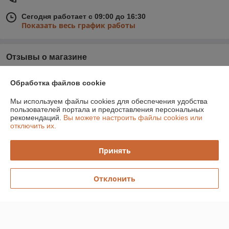
Сегодня работает с 09:00 до 16:30
Показать весь график работы
Отзывы о магазине
У компании пока нет отзывов, добавьте первый
Обработка файлов cookie
Мы используем файлы cookies для обеспечения удобства
О нас
пользователей портала и предоставления персональных
рекомендаций.
Вы можете настроить файлы cookies или
отключить их.
Контакты
Принять
Доставка и оплата
Отклонить
График работы
Полная версия сайта
Политика обработки cookies