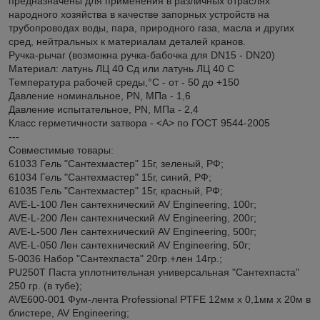
предназначены для применения в различных отраслях
народного хозяйства в качестве запорных устройств на
трубопроводах воды, пара, природного газа, масла и других
сред, нейтральных к материалам деталей кранов.
Ручка-рычаг (возможна ручка-бабочка для DN15 - DN20)
Материал: латунь ЛЦ 40 Сд или латунь ЛЦ 40 С
Температура рабочей среды,°С - от - 50 до +150
Давление номинальное, PN, МПа - 1,6
Давление испытательное, PN, МПа - 2,4
Класс герметичности затвора - <А> по ГОСТ 9544-2005
---
Совместимые товары:
61033 Гель "Сантехмастер" 15г, зеленый, РФ;
61034 Гель "Сантехмастер" 15г, синий, РФ;
61035 Гель "Сантехмастер" 15г, красный, РФ;
AVE-L-100 Лен сантехнический AV Engineering, 100г;
AVE-L-200 Лен сантехнический AV Engineering, 200г;
AVE-L-500 Лен сантехнический AV Engineering, 500г;
AVE-L-050 Лен сантехнический AV Engineering, 50г;
5-0036 Набор "Сантехпаста" 20гр.+лен 14гр.;
PU250T Паста уплотнительная универсальная "Сантехпаста"
250 гр. (в тубе);
AVE600-001 Фум-лента Professional PTFE 12мм х 0,1мм х 20м в
блистере, AV Engineering;