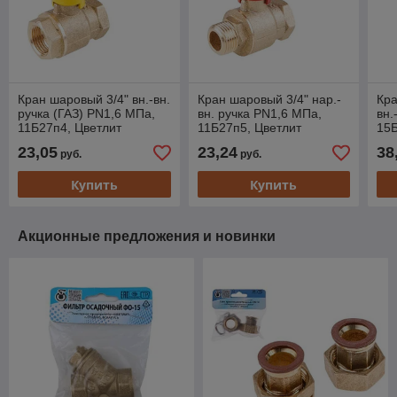
Кран шаровый 3/4" вн.-вн.
Кран шаровый 3/4" нар.-
Кра
ручка (ГАЗ) PN1,6 МПа,
вн. ручка PN1,6 МПа,
вн.
11Б27п4, Цветлит
11Б27п5, Цветлит
15Б
(ЦРБ0047)
(ЦРБ0036)
(Ц
23,05
23,24
38
руб.
руб.
Купить
Купить
Акционные предложения и новинки