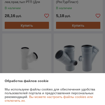
лев,прав,тыл РТП (Для
(РосТурПласт)
внутренней канализации)
В наличии
В наличии
(РосТурПласт)
28,16
5,18
руб.
руб.
Купить
Купить
Обработка файлов cookie
Тройник ВК 32х32х45, бел.
Крестовина двухпл. ВК
Мы используем файлы cookies для обеспечения удобства
РТП (Для внутренней
110/110х45/50 правая РТП
пользователей портала и предоставления персональных
канализации) (РосТурПласт)
(Для внутренней
рекомендаций.
Вы можете настроить файлы cookies или
канализации) (РосТурПласт)
отключить их.
В наличии
В наличии