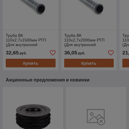
Труба ВК
Труба ВК
Тру
110х2,7х1500мм РТП
110х2,7х2000мм РТП
11
(Для внутренней
(Для внутренней
(Дл
канализации)
канализации)
кан
32,65
36,05
21
руб.
руб.
(РосТурПласт)
(РосТурПласт)
(Ро
Купить
Купить
Акционные предложения и новинки