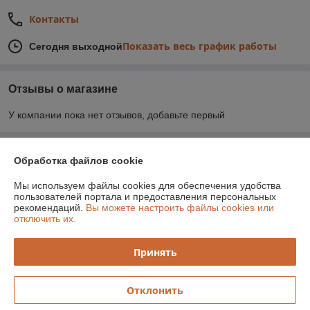
Контакты
Показать весь график работы
Сегодня выходной
Отзывы о магазине
У компании пока нет отзывов, добавьте первый
О нас
Обработка файлов cookie
Мы используем файлы cookies для обеспечения удобства
Контакты
пользователей портала и предоставления персональных
рекомендаций.
Вы можете настроить файлы cookies или
отключить их.
Доставка и оплата
Принять
График работы
Полная версия сайта
Отклонить