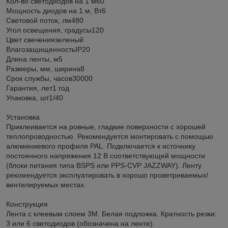
Кол-во светодиодов на 1 м60
Мощность диодов на 1 м, Вт6
Световой поток, лм480
Угол освещения, градусы120
Цвет свечениязеленый
ВлагозащищенностьIP20
Длина ленты, м5
Размеры, мм, ширина8
Срок службы, часов30000
Гарантия, лет1 год
Упаковка, шт1/40
Установка
Приклеивается на ровные, гладкие поверхности с хорошей
теплопроводностью. Рекомендуется монтировать с помощью
алюминиевого профиля PAL. Подключается к источнику
постоянного напряжения 12 В соответствующей мощности
(блоки питания типа BSPS или PPS-CVP JAZZWAY). Ленту
рекомендуется эксплуатировать в хорошо проветриваемых/
вентилируемых местах.
Конструкция
Лента с клеевым слоем 3М. Белая подложка. Кратность резки:
3 или 6 светодиодов (обозначена на ленте).