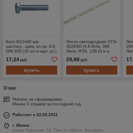
Болт М12х60 мм
Лента светодиодная STN-
Лен
шестигр., цинк, кл.пр. 8.8,
3528/60 (4.8 Вт/м, 300
283
DIN 933 (20 шт в карт. уп.)
Лм/м, IP20, 12В (5 м в
Лм/
STARFIX
уп.) зеленая JAZZWAY
уп.
17,24
29,88
17
руб.
руб.
(60 диод/м, зеленый
дио
Купить
Купить
О нас
Рейтинг не сформирован
Менее 5 отзывов за последний год
Работает с 22.03.2011
г. Минск
улица Одесская, 16, Пом.1н, Минск, Беларусь