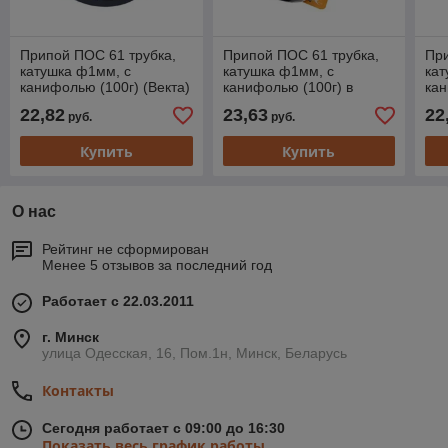
Припой ПОС 61 трубка,
Припой ПОС 61 трубка,
При
катушка ф1мм, с
катушка ф1мм, с
кат
канифолью (100г) (Векта)
канифолью (100г) в
кан
блистере (Векта)
22,82
23,63
22
руб.
руб.
Купить
Купить
О нас
Рейтинг не сформирован
Менее 5 отзывов за последний год
Работает с 22.03.2011
г. Минск
улица Одесская, 16, Пом.1н, Минск, Беларусь
Контакты
Сегодня работает с 09:00 до 16:30
Показать весь график работы