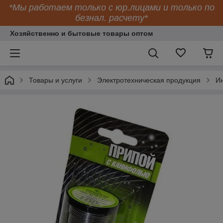
*Мы работаем только с юр.лицами и только по
безнал. расчету*
Хозяйственно и бытовые товары оптом
Товары и услуги
Электротехническая продукция
Ин