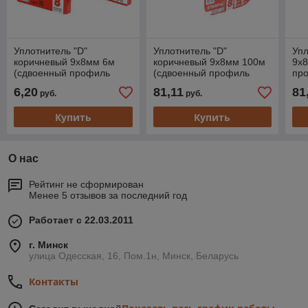
Уплотнитель "D"
Уплотнитель "D"
Упл
коричневый 9х8мм 6м
коричневый 9х8мм 100м
9х
(сдвоенный профиль
(сдвоенный профиль
пр
2х3м) STARFIX
2х50м) STARFIX
6,20
81,11
81
руб.
руб.
Купить
Купить
О нас
Рейтинг не сформирован
Менее 5 отзывов за последний год
Работает с 22.03.2011
г. Минск
улица Одесская, 16, Пом.1н, Минск, Беларусь
Контакты