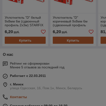
Уплотнитель "D" белый
Уплотнитель "D"
Упл
9х8мм 6м (сдвоенный
коричневый 9х8мм 6м
ко
профиль 2х3м) STARFIX
(сдвоенный профиль
(с
2х3м) STARFIX
2х
6,20
6,20
81
руб.
руб.
Купить
Купить
О нас
Рейтинг не сформирован
Менее 5 отзывов за последний год
Работает с 22.03.2011
г. Минск
улица Одесская, 16, Пом.1н, Минск, Беларусь
Контакты
Сегодня работает с 09:00 до 16:30