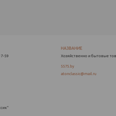
17-59
Хозяйственно и бытовые това
5575.by
atonclassic@mail.ru
ссик"