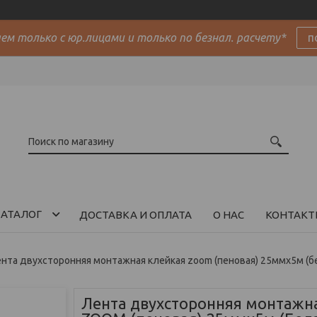
м только с юр.лицами и только по безнал. расчету*
п
АТАЛОГ
ДОСТАВКА И ОПЛАТА
О НАС
КОНТАКТ
нта двухсторонняя монтажная клейкая zoom (пеновая) 25ммх5м (б
Лента двухсторонняя монтажн