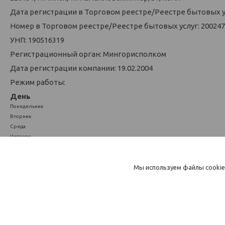
Дата регистрации в Торговом реестре/Реестре бытовых усл
Номер в Торговом реестре/Реестре бытовых услуг: 200247
УНП: 190516319
Регистрационный орган: Мингорисполком
Дата регистрации компании: 19.02.2004
Режим работы:
День
Понедельник
Вторник
Среда
Четверг
Пятница
Суббота
Воскресенье
Мы используем файлы cookie