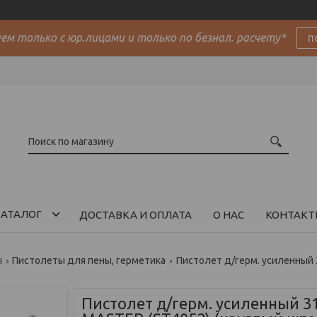
м только с юр.лицами и только по безнал. расчету*
п
АТАЛОГ
ДОСТАВКА И ОПЛАТА
О НАС
КОНТАКТ
ы
Пистолеты для пены, герметика
Пистолет д/герм. усиленный 31
Пистолет д/герм. усиленный 