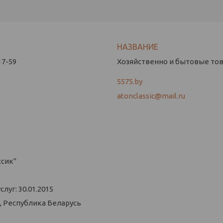
17-59
Хозяйственно и бытовые това
5575.by
atonclassic@mail.ru
ссик"
уг: 30.01.2015
, Республика Беларусь