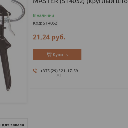
MASTER (ST4052) (круглый што
В наличии
Код:
ST4052
21,24
руб.
Купить
+375 (29) 321-17-59
А1
 для заказа