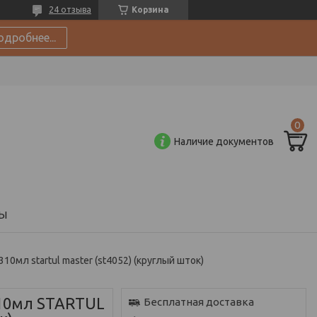
24 отзыва
Корзина
одробнее...
Наличие документов
Ы
0мл startul master (st4052) (круглый шток)
310мл STARTUL
Бесплатная доставка