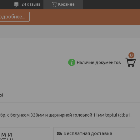
24 отзыва
Корзина
одробнее...
Наличие документов
Ы
Вороток t-обр. c бегунком 320мм и шарнирной головкой 11мм toptul (ctba1132)
мм и
Бесплатная доставка