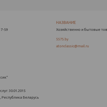
17-59
Хозяйственно и бытовые това
5575.by
atonclassic@mail.ru
ссик"
уг: 30.01.2015
, Республика Беларусь