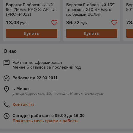
Вороток Г-образный 1/2"
Вороток Г-образный 1/2"
Вор
90° 250мм PRO STARTUL
телескоп. 310-470мм с
90
(PRO-44012)
головками ВОЛАТ
(головки 17/19мм и
13,03
36,72
78
руб.
руб.
21/23мм)
Купить
Купить
О нас
Рейтинг не сформирован
Менее 5 отзывов за последний год
Работает с 22.03.2011
г. Минск
улица Одесская, 16, Пом.1н, Минск, Беларусь
Контакты
Сегодня работает с 09:00 до 16:30
Показать весь график работы