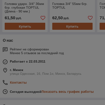
Головка ударн. 3/4" 36мм
Головка 3/4" 55мм 6гр.
Гол
6гр. глубокая TOPTUL
TOPTUL
TO
(Длина - 90 мм.)
61,50
62,50
71
руб.
руб.
Купить
Купить
О нас
Рейтинг не сформирован
Менее 5 отзывов за последний год
Работает с 22.03.2011
г. Минск
улица Одесская, 16, Пом.1н, Минск, Беларусь
Контакты
Показать весь график работы
Сегодня выходной