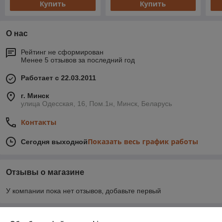
Купить
Купить
О нас
Рейтинг не сформирован
Менее 5 отзывов за последний год
Работает с 22.03.2011
г. Минск
улица Одесская, 16, Пом.1н, Минск, Беларусь
Контакты
Показать весь график работы
Сегодня выходной
Отзывы о магазине
У компании пока нет отзывов, добавьте первый
О нас