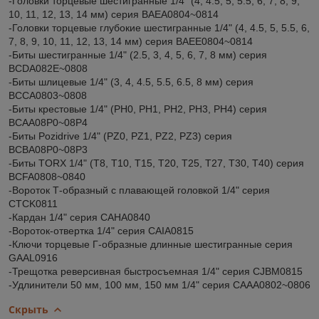
-Головки торцевые шестигранные 1/4" (4, 4.5, 5, 5.5, 6, 7, 8, 9,
10, 11, 12, 13, 14 мм) серия BAEA0804~0814
-Головки торцевые глубокие шестигранные 1/4" (4, 4.5, 5, 5.5, 6,
7, 8, 9, 10, 11, 12, 13, 14 мм) серия BAEE0804~0814
-Биты шестигранные 1/4" (2.5, 3, 4, 5, 6, 7, 8 мм) серия
BCDA082E~0808
-Биты шлицевые 1/4" (3, 4, 4.5, 5.5, 6.5, 8 мм) серия
BCCA0803~0808
-Биты крестовые 1/4" (PH0, PH1, PH2, PH3, PH4) серия
BCAA08P0~08P4
-Биты Pozidrive 1/4" (PZ0, PZ1, PZ2, PZ3) серия
BCBA08P0~08P3
-Биты TORX 1/4" (T8, T10, T15, T20, T25, T27, T30, T40) серия
BCFA0808~0840
-Вороток Т-образный с плавающей головкой 1/4" серия
CTCK0811
-Кардан 1/4" серия CAHA0840
-Вороток-отвертка 1/4" серия CAIA0815
-Ключи торцевые Г-образные длинные шестигранные серия
GAAL0916
-Трещотка реверсивная быстросъемная 1/4" серия CJBM0815
-Удлинители 50 мм, 100 мм, 150 мм 1/4" серия CAAA0802~0806
Скрыть