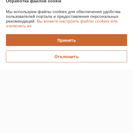
Обработка файлов cookie
Мы используем файлы cookies для обеспечения удобства
Контакты
пользователей портала и предоставления персональных
рекомендаций.
Вы можете настроить файлы cookies или
отключить их.
Доставка и оплата
Принять
График работы
Полная версия сайта
Отклонить
Политика обработки cookies
Сайт создан на платформе Deal.by
Информация для покупателя
Юридическое лицо:
Общество с дополнительной отвественностью