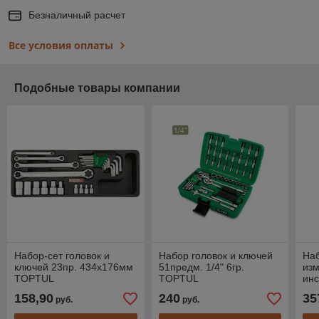
Безналичный расчет
Все условия оплаты
Подобные товары компании
Набор-сет головок и
Набор головок и ключей
Наб
ключей 23пр. 434х176мм
51предм. 1/4" 6гр.
изм
TOPTUL
TOPTUL
инс
43
158,90
240
35
руб.
руб.